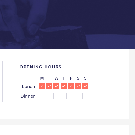
OPENING HOURS
M
T
W
T
F
S
S
Lunch
Dinner