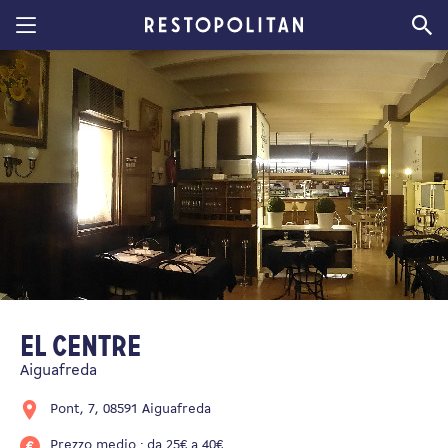
Restopolitan
El Centre
Aiguafreda
Pont, 7, 08591 Aiguafreda
Prezzo medio : da 25€ a 40€