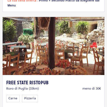
La tua cena offerta :
Primo + Secondo Piatto da scegliere dal
Menu
Free State Ristopub
Ruvo di Puglia (33km)
meno di 30€
Carne
Pizzeria