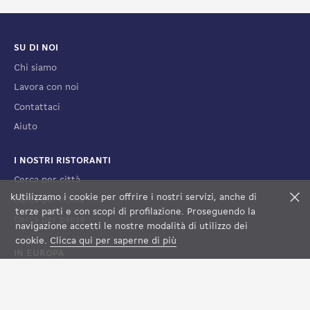
SU DI NOI
Chi siamo
Lavora con noi
Contattaci
Aiuto
I NOSTRI RISTORANTI
Cerca per città
k
Utilizzamo i cookie per offrire i nostri servizi, anche di
F
Cerca per nome
terze parti e con scopi di profilazione. Proseguendo la
Cerca per paese
FILTRI
VEDI LA MAPPA
navigazione accetti le nostre modalità di utilizzo dei
cookie.
Clicca qui per saperne di più
IN EUROPA
Francia
Spagna