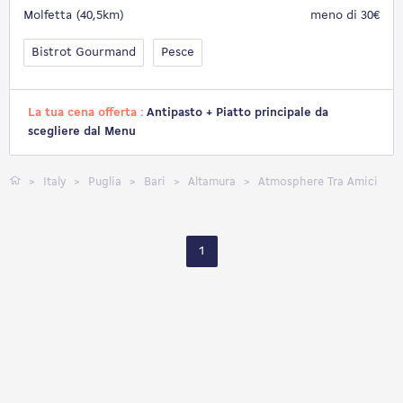
Molfetta (40,5km)
meno di 30€
Bistrot Gourmand
Pesce
La tua cena offerta :
Antipasto + Piatto principale da
scegliere dal Menu
Italy
Puglia
Bari
Altamura
Atmosphere Tra Amici
1