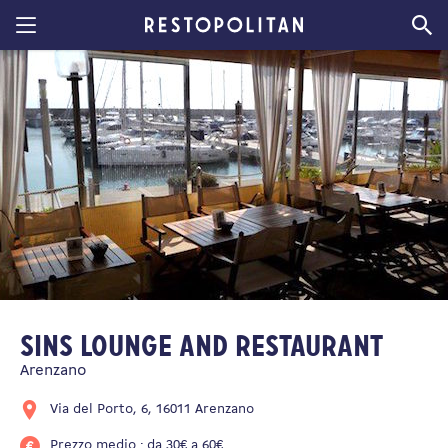
Restopolitan
Sins Lounge and Restaurant
Arenzano
Via del Porto, 6, 16011 Arenzano
Prezzo medio : da 30€ a 60€