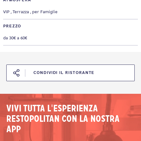
ATMOSFERA
VIP
Terrazza
per Famiglie
PREZZO
da 30€ a 60€
CONDIVIDI IL RISTORANTE
Vivi tutta l'esperienza
Restopolitan con la nostra
app