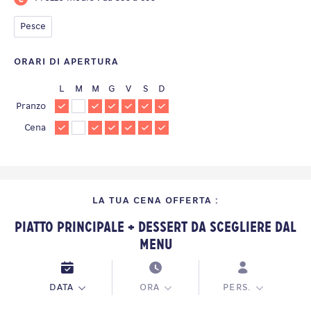
Pesce
ORARI DI APERTURA
L
M
M
G
V
S
D
Pranzo
Cena
LA TUA CENA OFFERTA :
Piatto Principale + Dessert da scegliere dal
Menu
DATA
ORA
PERS.