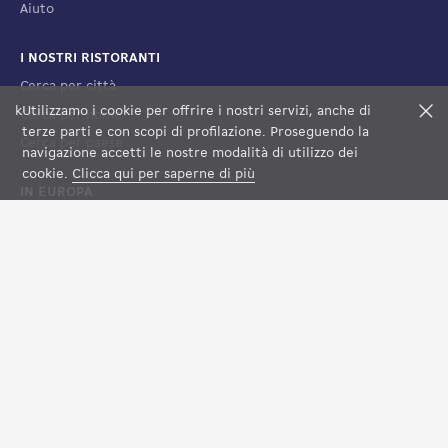
Aiuto
I NOSTRI RISTORANTI
Cerca per città
k
Utilizzamo i cookie per offrire i nostri servizi, anche di
F
Cerca per nome
terze parti e con scopi di profilazione. Proseguendo la
Cerca per paese
navigazione accetti le nostre modalità di utilizzo dei
cookie.
Clicca qui per saperne di più
IN EUROPA
Francia
Spagna
Lussemburgo
Italia
Svizzera
NOTE LEGALI
Condizioni di vendita
Condizioni d'uso