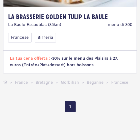
La Brasserie GOLDEN TULIP LA BAULE
La Baule Escoublac (35km)
meno di 30€
Francese
Birreria
La tua cena offerta :
-30% sur le menu des Plaisirs à 27,
euros (Entrée+Plat+dessert) hors boissons
France
Bretagne
Morbihan
Beganne
Francese
1