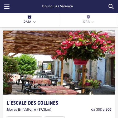
Restopolitan
DATA
ORA
L'Escale des Collines
Moras En Valloire (39,5km)
da 30€ a 60€