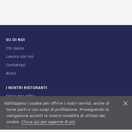
SU DI NOI
Chi siamo
Lavora con noi
Contattaci
Aiuto
I NOSTRI RISTORANTI
Cerca per città
k
Utilizzamo i cookie per offrire i nostri servizi, anche di
F
Cerca per nome
terze parti e con scopi di profilazione. Proseguendo la
Cerca per paese
FILTRI
VEDI LA MAPPA
navigazione accetti le nostre modalità di utilizzo dei
cookie.
Clicca qui per saperne di più
IN EUROPA