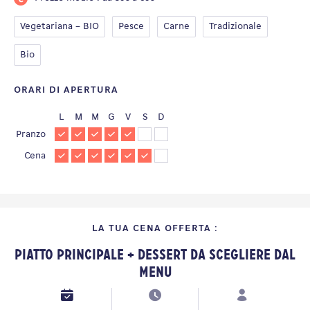
Vegetariana – BIO
Pesce
Carne
Tradizionale
Bio
ORARI DI APERTURA
L
M
M
G
V
S
D
Pranzo
Cena
LA TUA CENA OFFERTA :
Piatto Principale + Dessert da scegliere dal
Menu