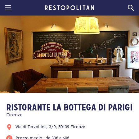
Restopolitan
Ristorante La Bottega di Parigi
Firenze
Via di Terzollina, 3/R, 50139 Firenze
Prezzo medio : da 30€ a 60€