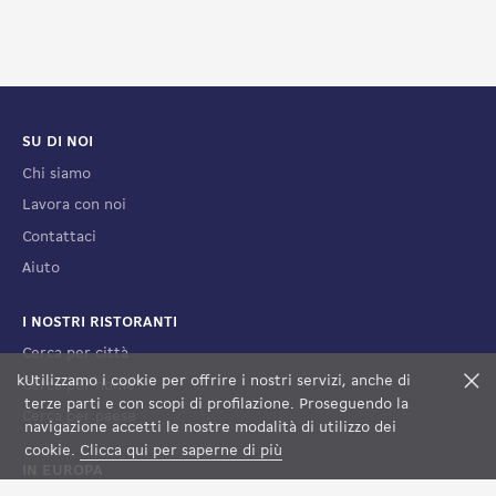
SU DI NOI
Chi siamo
Lavora con noi
Contattaci
Aiuto
I NOSTRI RISTORANTI
Cerca per città
k
Utilizzamo i cookie per offrire i nostri servizi, anche di
F
Cerca per nome
terze parti e con scopi di profilazione. Proseguendo la
Cerca per paese
navigazione accetti le nostre modalità di utilizzo dei
cookie.
Clicca qui per saperne di più
IN EUROPA