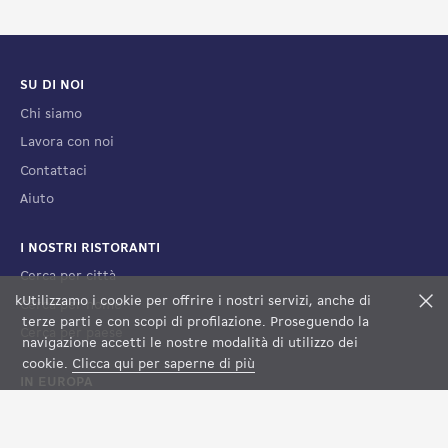
SU DI NOI
Chi siamo
Lavora con noi
Contattaci
Aiuto
I NOSTRI RISTORANTI
Cerca per città
k
Utilizzamo i cookie per offrire i nostri servizi, anche di
F
Cerca per nome
terze parti e con scopi di profilazione. Proseguendo la
Cerca per paese
FILTRI
VEDI LA MAPPA
navigazione accetti le nostre modalità di utilizzo dei
cookie.
Clicca qui per saperne di più
IN EUROPA
Francia
Spagna