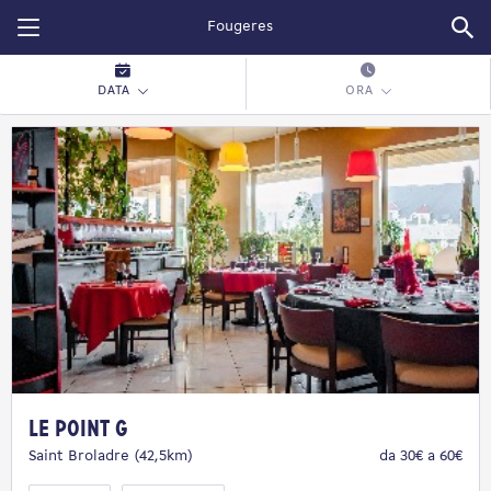
Restopolitan
DATA
ORA
Le Point G
Saint Broladre (42,5km)
da 30€ a 60€