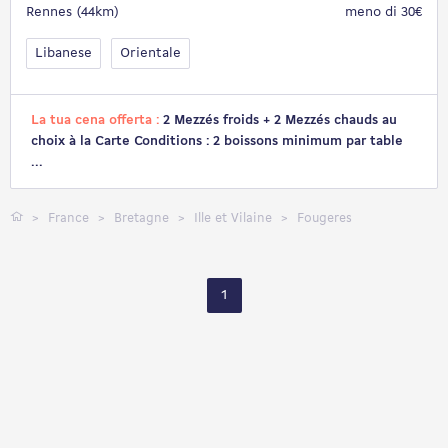
Rennes (44km)
meno di 30€
Libanese
Orientale
La tua cena offerta :
2 Mezzés froids + 2 Mezzés chauds au
choix à la Carte Conditions : 2 boissons minimum par table
...
France
Bretagne
Ille et Vilaine
Fougeres
1