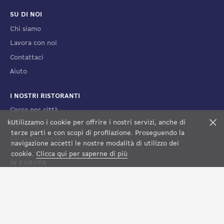
SU DI NOI
Chi siamo
Lavora con noi
Contattaci
Aiuto
I NOSTRI RISTORANTI
Cerca per città
k
Utilizzamo i cookie per offrire i nostri servizi, anche di
F
Cerca per nome
terze parti e con scopi di profilazione. Proseguendo la
Cerca per paese
navigazione accetti le nostre modalità di utilizzo dei
cookie.
Clicca qui per saperne di più
IN EUROPA
Francia
Spagna
Lussemburgo
Italia