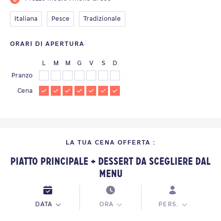
Italiana
Pesce
Tradizionale
ORARI DI APERTURA
L
M
M
G
V
S
D
Pranzo
Cena
LA TUA CENA OFFERTA :
Piatto Principale + Dessert da scegliere dal
Menu
DATA
ORA
PERS.