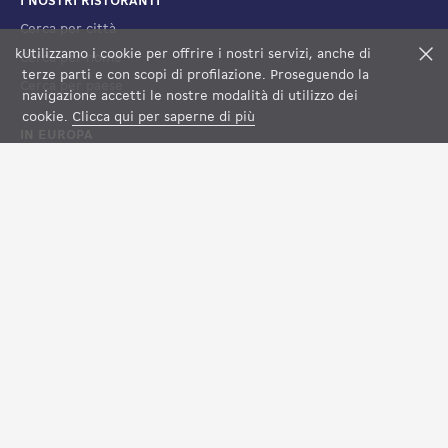
I NOSTRI RISTORANTI
Cerca per città
k
Utilizzamo i cookie per offrire i nostri servizi, anche di
F
Cerca per nome
terze parti e con scopi di profilazione. Proseguendo la
Cerca per paese
FILTRI
VEDI LA MAPPA
navigazione accetti le nostre modalità di utilizzo dei
cookie.
Clicca qui per saperne di più
IN EUROPA
Francia
Spagna
Lussemburgo
Italia
Svizzera
NOTE LEGALI
Condizioni di vendita
Condizioni d'uso
Note Legali