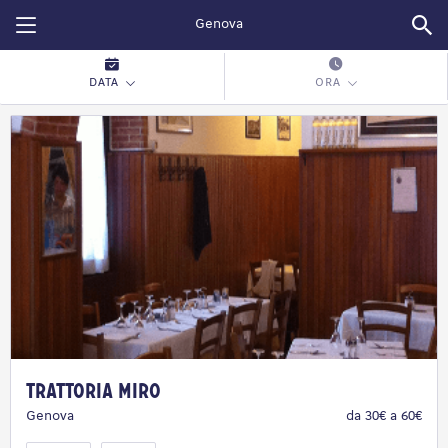
Restopolitan
DATA
ORA
Trattoria Miro
Genova
da 30€ a 60€