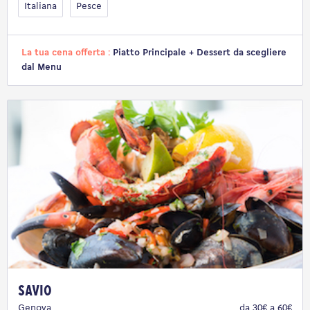
Italiana
Pesce
La tua cena offerta :
Piatto Principale + Dessert da scegliere
dal Menu
Savio
Genova
da 30€ a 60€