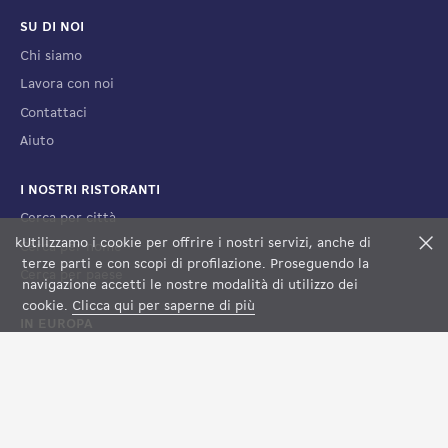
SU DI NOI
Chi siamo
Lavora con noi
Contattaci
Aiuto
I NOSTRI RISTORANTI
Cerca per città
k
Utilizzamo i cookie per offrire i nostri servizi, anche di
F
Cerca per nome
terze parti e con scopi di profilazione. Proseguendo la
Cerca per paese
FILTRI
VEDI LA MAPPA
navigazione accetti le nostre modalità di utilizzo dei
cookie.
Clicca qui per saperne di più
IN EUROPA
Francia
Spagna
Lussemburgo
Italia