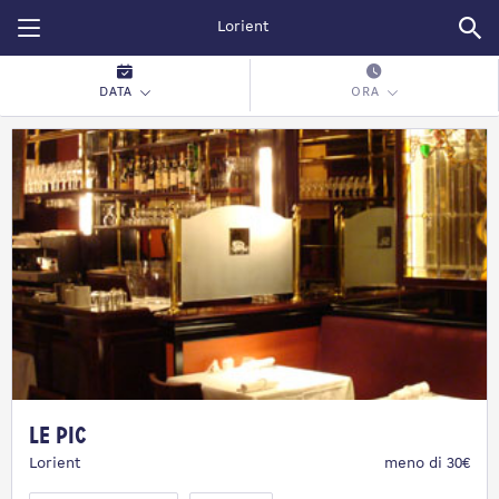
Restopolitan
DATA
ORA
Le Pic
Lorient
meno di 30€