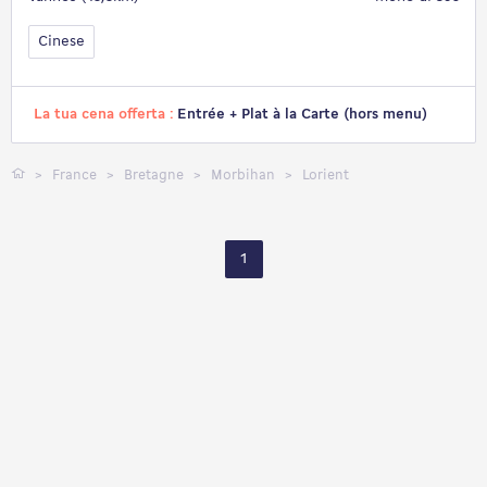
Cinese
La tua cena offerta :
Entrée + Plat à la Carte (hors menu)
France
Bretagne
Morbihan
Lorient
1