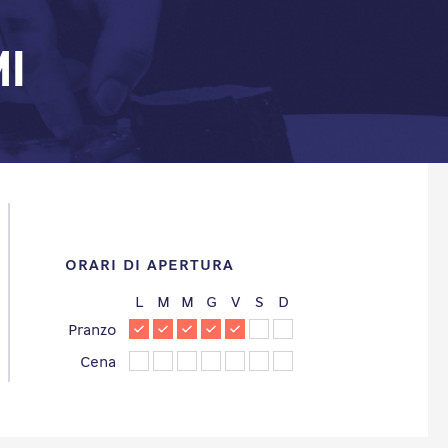
mi
ORARI DI APERTURA
L
M
M
G
V
S
D
Pranzo
Cena