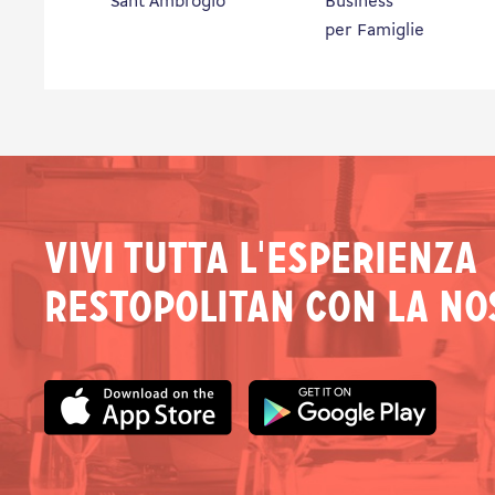
Sant'Ambrogio
Business
per Famiglie
Vivi tutta l'esperienza
Restopolitan con la no