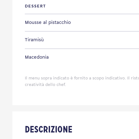
DESSERT
Mousse al pistacchio
Tiramisù
Macedonia
Il menu sopra indicato è fornito a scopo indicativo. Il ris
creatività dello chef.
Descrizione