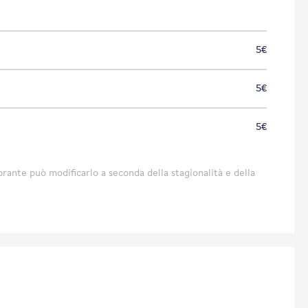
5€
5€
5€
torante può modificarlo a seconda della stagionalità e della