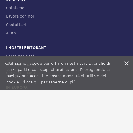
Chi siamo
Lavora con noi
Contattaci
Aiuto
I NOSTRI RISTORANTI
Cerca per città
k
Utilizzamo i cookie per offrire i nostri servizi, anche di
F
Cerca per nome
terze parti e con scopi di profilazione. Proseguendo la
Cerca per paese
FILTRI
VEDI LA MAPPA
navigazione accetti le nostre modalità di utilizzo dei
cookie.
Clicca qui per saperne di più
IN EUROPA
Francia
Spagna
Lussemburgo
Italia
Svizzera