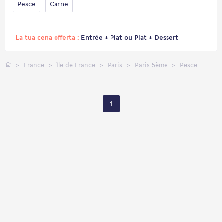
Pesce
Carne
La tua cena offerta :
Entrée + Plat ou Plat + Dessert
France
Île de France
Paris
Paris 5ème
Pesce
1