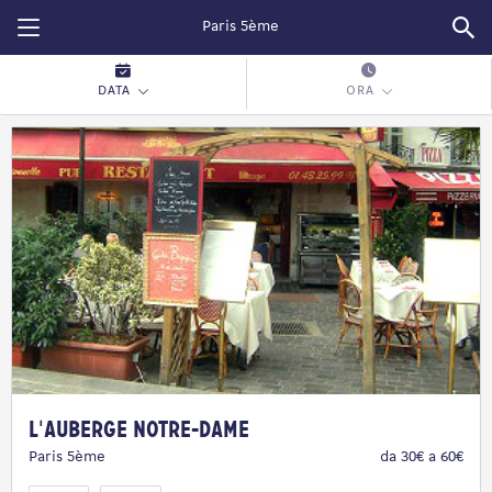
Restopolitan
DATA
ORA
L'Auberge Notre-Dame
Paris 5ème
da 30€ a 60€