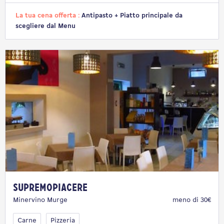
La tua cena offerta :
Antipasto + Piatto principale da
scegliere dal Menu
SupremoPiacere
Minervino Murge
meno di 30€
Carne
Pizzeria