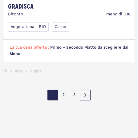
Gradisca
Bitonto
meno di 30€
Vegetariana – BIO
Carne
La tua cena offerta :
Primo + Secondo Piatto da scegliere dal
Menu
Italy
Puglia
1
2
3