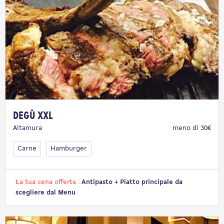
Degù XXL
Altamura
meno di 30€
Carne
Hamburger
La tua cena offerta :
Antipasto + Piatto principale da
scegliere dal Menu