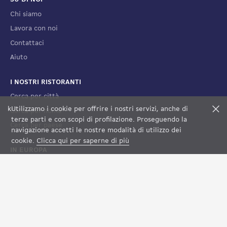
Chi siamo
Lavora con noi
Contattaci
Aiuto
I NOSTRI RISTORANTI
Cerca per città
k
Utilizzamo i cookie per offrire i nostri servizi, anche di
F
Cerca per nome
terze parti e con scopi di profilazione. Proseguendo la
Cerca per paese
navigazione accetti le nostre modalità di utilizzo dei
cookie.
Clicca qui per saperne di più
IN EUROPA
Francia
Spagna
Lussemburgo
Italia
Svizzera