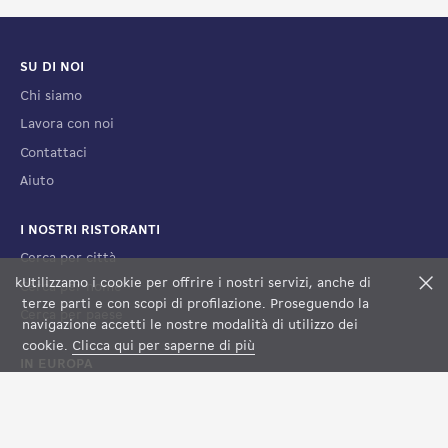
SU DI NOI
Chi siamo
Lavora con noi
Contattaci
Aiuto
I NOSTRI RISTORANTI
Cerca per città
k
Utilizzamo i cookie per offrire i nostri servizi, anche di
F
Cerca per nome
terze parti e con scopi di profilazione. Proseguendo la
Cerca per paese
FILTRI
VEDI LA MAPPA
navigazione accetti le nostre modalità di utilizzo dei
cookie.
Clicca qui per saperne di più
IN EUROPA
Francia
Spagna