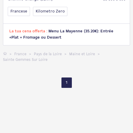
Francese
Kilometro Zero
La tua cena offerta :
Menu La Mayenne (35.20€): Entrée
+Plat + Fromage ou Dessert
France
Pays de la Loire
Maine et Loire
Sainte Gemmes Sur Loire
1