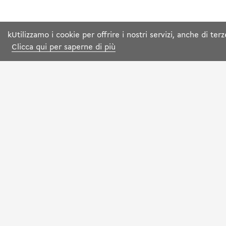
k
Utilizzamo i cookie per offrire i nostri servizi, anche di te
Clicca qui per saperne di più
SU DI NOI
I NOSTRI RISTORA
Chi siamo
Cerca per città
Lavora con noi
Cerca per nome
Contattaci
Cerca per paese
Aiuto