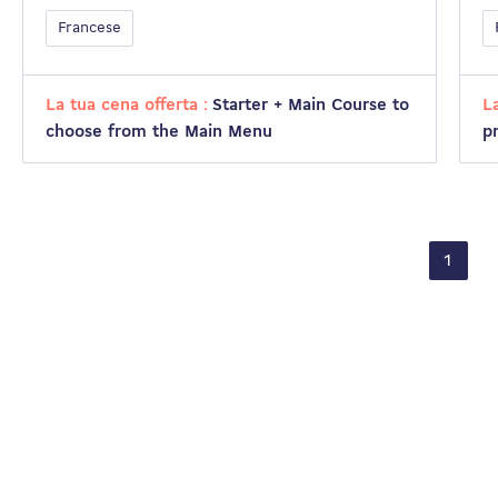
Francese
La tua cena offerta :
Starter + Main Course to
L
choose from the Main Menu
p
1