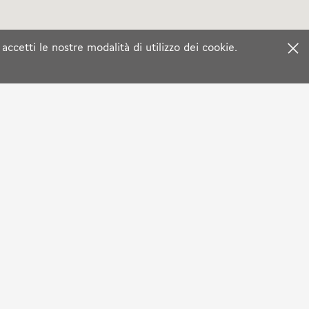
 accetti le nostre modalità di utilizzo dei cookie.
F
LEGALI
Lingue:
oni di vendita
Facebook
oni d'uso
Twitter
gali
Instagram