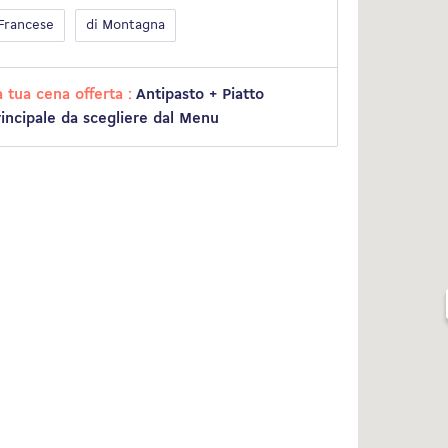
Francese
di Montagna
a tua cena offerta :
Antipasto + Piatto
rincipale da scegliere dal Menu