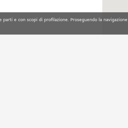
rze parti e con scopi di profilazione. Proseguendo la navigazione
NTI
IN EUROPA
NOTE 
Francia
Condizi
Spagna
Condizi
Lussemburgo
Note Le
Italia
Svizzera