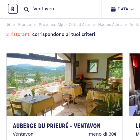
Restopolitan
DATA
France
Provence Alpes Côte d'Azur
Hautes Alpes
Vent
2 ristoranti
corrispondono ai tuoi criteri
Auberge du Prieuré - Ventavon
L
Ventavon
meno di 30€
M