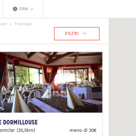
ORA
avon
Francese
FILTRI
e Dormillouse
ontclar (35,5km)
meno di 30€